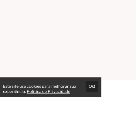
Este site usa cookies para melhorar sua
Ok!
Atendimento
experiência.
Política de Privacidade
De segunda a sexta das 08h as 18h
+5519982512113
+5519982512113