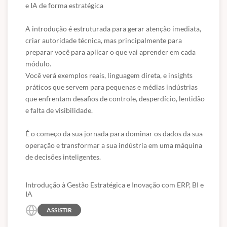
e IA de forma estratégica

A introdução é estruturada para gerar atenção imediata, 
criar autoridade técnica, mas principalmente para 
preparar você para aplicar o que vai aprender em cada 
módulo.

Você verá exemplos reais, linguagem direta, e insights 
práticos que servem para pequenas e médias indústrias 
que enfrentam desafios de controle, desperdício, lentidão 
e falta de visibilidade.

É o começo da sua jornada para dominar os dados da sua 
operação e transformar a sua indústria em uma máquina 
de decisões inteligentes.
Introdução à Gestão Estratégica e Inovação com ERP, BI e
IA
ASSISTIR