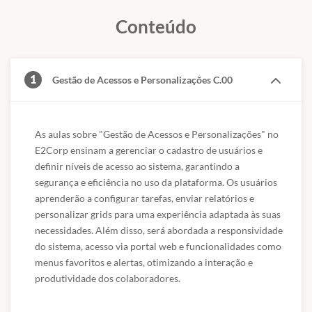
de relatórios e consultas gerenciais, que permitem a análise
sucesso dos negócios.
de indicadores de desempenho, auxiliando a gestão na
Conteúdo
tomada de decisões estratégicas e na avaliação da
rentabilidade.
1
Gestão de Acessos e Personalizações C.00
As aulas sobre "Gestão de Acessos e Personalizações" no 
E2Corp ensinam a gerenciar o cadastro de usuários e 
definir níveis de acesso ao sistema, garantindo a 
segurança e eficiência no uso da plataforma. Os usuários 
aprenderão a configurar tarefas, enviar relatórios e 
personalizar grids para uma experiência adaptada às suas 
necessidades. Além disso, será abordada a responsividade 
do sistema, acesso via portal web e funcionalidades como 
menus favoritos e alertas, otimizando a interação e 
produtividade dos colaboradores.