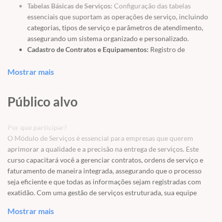
Tabelas Básicas de Serviços:
Configuração das tabelas
essenciais que suportam as operações de serviço, incluindo
categorias, tipos de serviço e parâmetros de atendimento,
assegurando um sistema organizado e personalizado.
Cadastro de Contratos e Equipamentos:
Registro de
contratos de serviço e equipamentos associados, permitindo
Mostrar mais
um acompanhamento detalhado de cada cliente e das
condições contratuais.
Fechamento de Contratos e Faturamento:
Processamento do
Público alvo
fechamento de contratos e emissão de faturas, garantindo
que os serviços prestados sejam registrados e cobrados de
forma precisa e dentro dos prazos estabelecidos.
Por que participar?
Ordens de Serviços:
Emissão e gestão de ordens de serviço
O Módulo de Serviços é essencial para empresas que querem
(OS) para acompanhar cada atendimento ou intervenção
aprimorar a qualidade e a precisão na entrega de serviços. Este
realizada, garantindo rastreabilidade e eficiência no controle
curso capacitará você a gerenciar contratos, ordens de serviço e
das operações.
faturamento de maneira integrada, assegurando que o processo
Fechamento de Ordens e Faturamento:
Consolidação das
seja eficiente e que todas as informações sejam registradas com
ordens de serviço concluídas e processamento do
exatidão. Com uma gestão de serviços estruturada, sua equipe
faturamento, integrando o ciclo operacional e financeiro.
poderá oferecer um atendimento mais organizado e eficaz,
Mostrar mais
Relatórios e Consultas Gerenciais:
Ferramentas para criação
fortalecendo o relacionamento com os clientes e impulsionando o