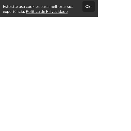
Este site usa cookies para melhorar sua
Ok!
Atendimento
experiência.
Política de Privacidade
De segunda a sexta das 08h as 18h
+5519982512113
+5519982512113
Fale Conosco
Páginas
Política de Privacidade
Selos e certificados