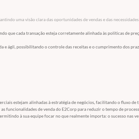
antindo uma visão clara das oportunidades de vendas e das necessidades
do que cada transação esteja corretamente alinhada às políticas de preç
 e ágil, possibilitando o controle das receitas e o cumprimento dos pra
scais Eletrônicas (NFe) e integração com a Secretaria da Fazenda (Sefaz)
 de preço, ajustando valores de acordo com a estratégia de vendas e as f
 enviadas aos clientes, facilitando o fechamento de novos negócios co
nto, permitindo o acompanhamento de cada etapa até a entrega e fatur
ciais estejam alinhadas à estratégia de negócios, facilitando o fluxo de 
 processo e reduzindo o tempo necessário para o fechamento de múltiplas
zar as funcionalidades de venda do E2Corp para reduzir o tempo de proce
permitindo à sua equipe focar no que realmente importa: o sucesso nas ve
rações de balcão em lojas físicas, garantindo o controle financeiro diár
missão de notas fiscais, simplificando o processo de entrega ao cliente e