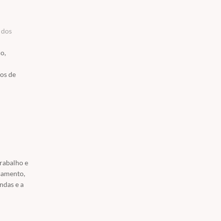
 dos
o,
zos de
,
lutuações
m uma
amento.
trabalho e
ssamento,
ndas e a
io e o