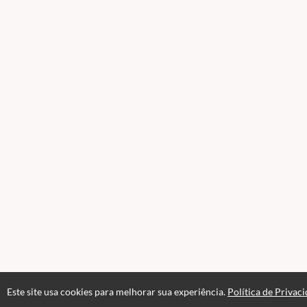
Este site usa cookies para melhorar sua experiência.
Política de Privac
Atendimento
Páginas