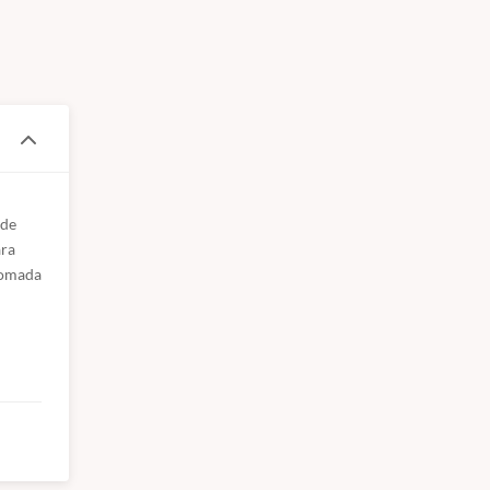
de 
ra 
tomada 