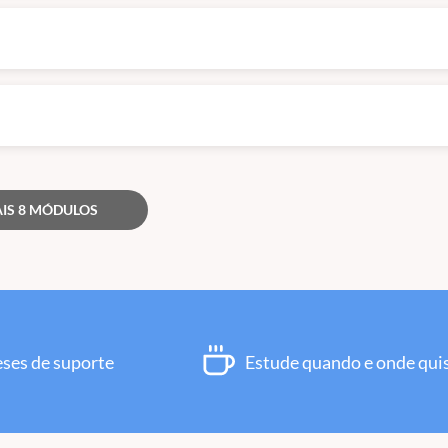
IS 8 MÓDULOS
eses de suporte
Estude quando e onde qui