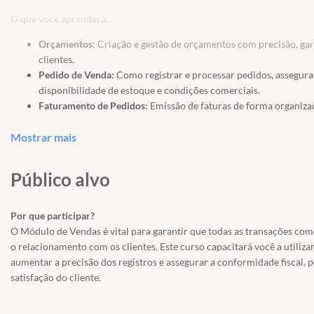
O que você aprenderá:
Orçamentos:
Criação e gestão de orçamentos com precisão, gar
clientes.
Pedido de Venda:
Como registrar e processar pedidos, asseguran
disponibilidade de estoque e condições comerciais.
Faturamento de Pedidos:
Emissão de faturas de forma organizada
entrega.
Mostrar mais
Operações com NFe e Sefaz:
Configuração e emissão de Notas Fi
garantindo conformidade fiscal em cada transação.
Tabela de Preços e Atualização:
Criação e atualização de tabelas
Público alvo
de mercado.
Acompanhamento de Orçamentos:
Monitoramento de propostas
visão clara do status de cada orçamento.
Por que participar?
Acompanhamento de Pedidos:
Controle dos pedidos em andame
O Módulo de Vendas é vital para garantir que todas as transações comer
Faturamento em Lote:
Emissão de faturas em lote, agilizando o
o relacionamento com os clientes. Este curso capacitará você a utili
transações.
aumentar a precisão dos registros e assegurar a conformidade fiscal, 
Gestão de Caixa (Loja) e Balcão:
Gerenciamento do caixa e das ope
satisfação do cliente.
fechamento preciso de caixa.
Portal de Emissão de Nota:
Utilização do portal integrado para e