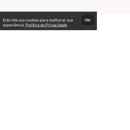
Este site usa cookies para melhorar sua
Ok!
Atendimento
experiência.
Política de Privacidade
De segunda a sexta das 08h as 18h
+5519982512113
+5519982512113
Fale Conosco
Páginas
Política de Privacidade