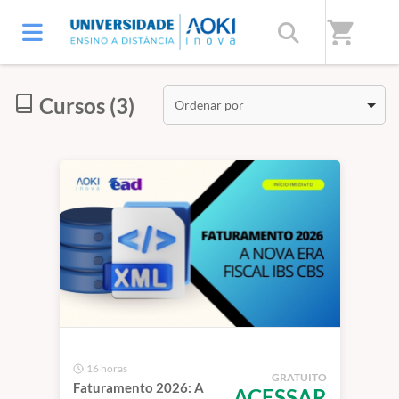
Início
/
Categorias
/
Especiais
shopping_cart
Cursos (3)
Ordenar por
16 horas
GRATUITO
Faturamento 2026: A
ACESSAR