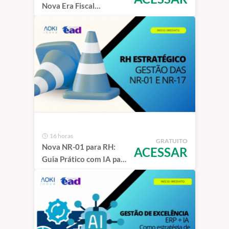
Nova Era Fiscal
Brasileira
16 horas
GRATUITO
Nova NR-01 para RH:
ACESSAR
Guia Prático com IA para
Proteger sua Empresa
contra Riscos
Psicossociais